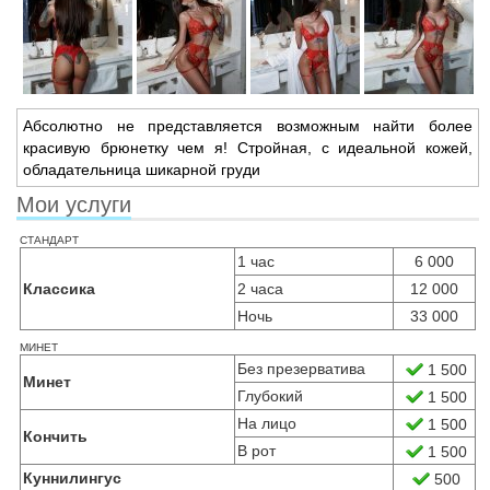
Абсолютно не представляется возможным найти более
красивую брюнетку чем я! Стройная,
с идеальной кожей,
обладательница шикарной груди
Мои услуги
стандарт
1 час
6 000
Классика
2 часа
12 000
Ночь
33 000
минет
Без презерватива
1 500
Минет
Глубокий
1 500
На лицо
1 500
Кончить
В рот
1 500
Куннилингус
500