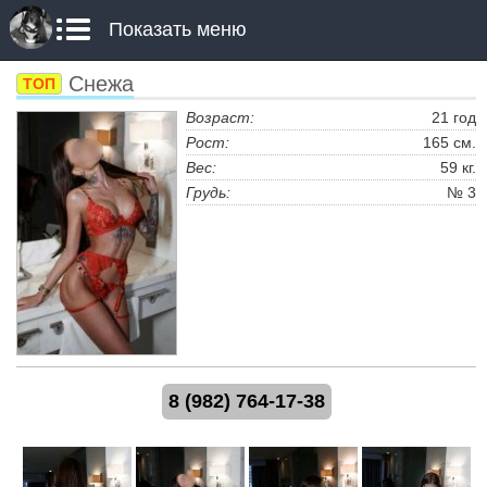
Показать меню
Снежа
ТОП
Возраст:
21 год
Рост:
165 см.
Вес:
59 кг.
Грудь:
№ 3
8 (982) 764-17-38